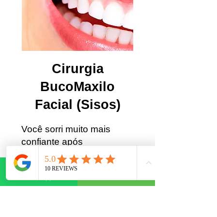
Cirurgia
BucoMaxilo
Facial (Sisos)
Você sorri muito mais
confiante após
procedimentos cirúrgicos
cuidadosos, ágeis,
WhatsApp
Telefone
confortáveis e com
recuperação tranquila
feitos pelos melhores