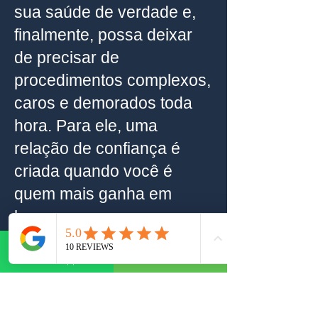
sua saúde de verdade e,
finalmente, possa deixar
de precisar de
procedimentos complexos,
caros e demorados toda
hora. Para ele, uma
relação de confiança é
criada quando você é
quem mais ganha em
longo prazo.
Já testemunhamos aqui
WhatsApp
Telefone
centenas de pessoas com
um resultado libertador e