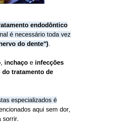
ratamento endodôntico
nal é necessário toda vez
"nervo do dente")
.
o
,
inchaço
e
infecções
o do tratamento de
tas especializados
é
ncionados aqui sem dor,
orrir. ​