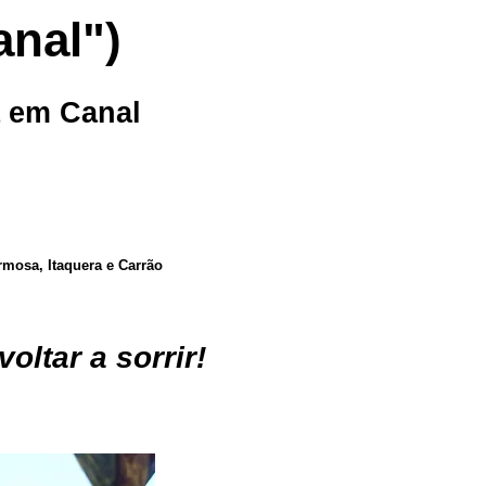
anal")
a em Canal
rmosa, Itaquera e Carrão
oltar a sorrir!