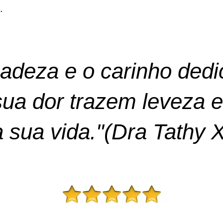
a.
cadeza e o carinho ded
 sua dor trazem leveza e
 sua vida."(Dra Tathy X