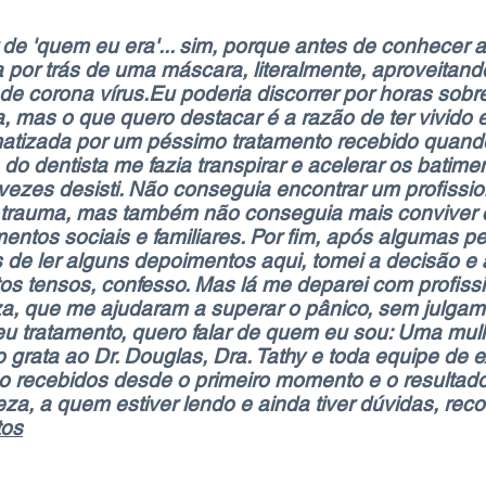
r de 'quem eu era'... sim, porque antes de conhecer 
a por trás de uma máscara, literalmente, aproveitando
e corona vírus.
Eu poderia discorrer por horas sobre
a, mas o que quero destacar é a razão de ter vivido e
matizada por um péssimo tratamento recebido quan
do dentista me fazia transpirar e acelerar os batime
s vezes desisti. Não conseguia encontrar um profissi
 trauma, mas também não conseguia mais conviver 
entos sociais e familiares. Por fim, após algumas 
 de ler alguns depoimentos aqui, tomei a decisão e
s tensos, confesso. Mas lá me deparei com profissi
eza, que me ajudaram a superar o pânico, sem julga
eu tratamento, quero falar de quem eu sou: Uma mul
 grata ao Dr. Douglas, Dra. Tathy e toda equipe de e
ho recebidos desde o primeiro momento e o resultad
za, a quem estiver lendo e ainda tiver dúvidas, re
tos