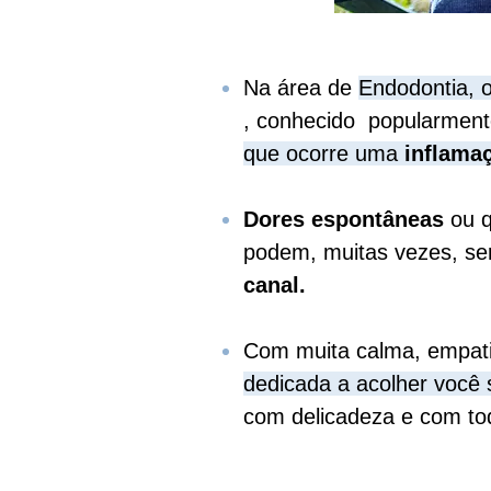
N
a área de
Endodontia, o
, conhecido popularmen
que ocorre uma
inflamaç
Dores espontâneas
ou 
podem, muitas vezes, se
canal.
Com muita calma, empatia
dedicada a
acolher você 
com delicadeza e com todo