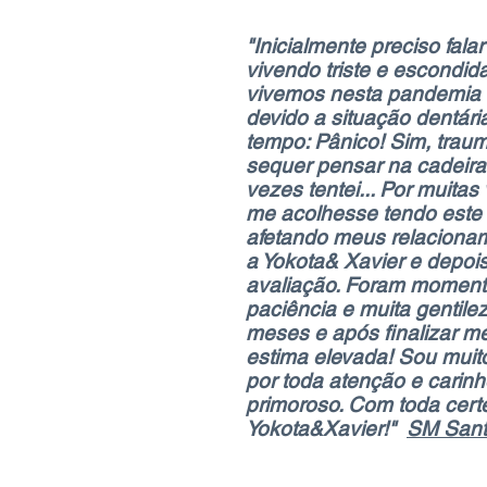
"Inicialmente preciso fala
vivendo triste e escondid
vivemos nesta pandemia d
devido a situação dentári
tempo: Pânico! Sim, trau
sequer pensar na cadeira 
vezes tentei... Por muita
me acolhesse tendo este
afetando meus relacionam
a Yokota& Xavier e depois
avaliação. Foram momento
paciência e muita gentil
meses e após finalizar m
estima elevada! Sou muito
por toda atenção e carin
primoroso. Com toda certe
Yokota&Xavier!"
S
M San