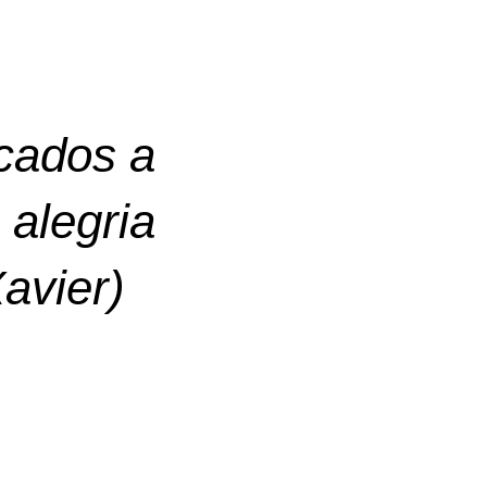
icados a
 alegria
avier)