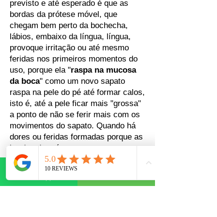
previsto e até esperado é que as
bordas da prótese móvel, que
chegam bem perto da bochecha,
lábios, embaixo da língua, língua,
provoque irritação ou até mesmo
feridas nos primeiros momentos do
uso, porque ela "
raspa na mucosa
da boca
" como um novo sapato
raspa na pele do pé até formar calos,
isto é, até a pele ficar mais "grossa"
a ponto de não se ferir mais com os
movimentos do sapato. Quando há
dores ou feridas formadas porque as
bordas da prótese raspam na
mucosa da boca, ajustes podem ser
feitos e o conforto pode melhorar
WhatsApp
Telefone
muito com esses ajustes, e é
importante que ninguém continue
usando próteses que façam feridas
abertas (como aftas). Porém,