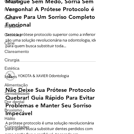
Mastigue Sem Medo, Sorria Sem
Gengiva
Vergonha! A Prótese Protocolo é a
Prótese
Chave Para Um Sorriso Completo e
Canal
Funcional
Implante
Tanto a prótese protocolo superior como a inferior
Gravidez
são uma solução revolucionária na odontologia, ideal
Cárie
para quem busca substituir toda...
Clareamento
Cirurgia
Estética
YOKOTA & XAVIER Odontologia
Idosos
Alimentação
Não Deixe Sua Prótese Protocolo
Sensibilidade
Quebrar! Guia Rápido Para Evitar
Dor dental
Problemas e Manter Seu Sorriso
Bruxismo
Impecável
Hálito
A prótese protocolo é uma solução revolucionária
Curiosidades
para quem busca substituir dentes perdidos com