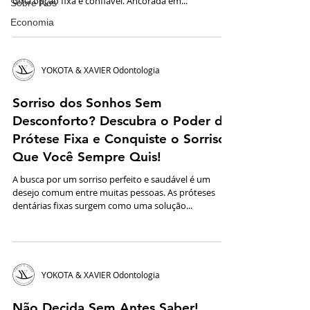
uma opção fixa e confiável. Ancorada em...
Sobre Nós
Economia
YOKOTA & XAVIER Odontologia
Sorriso dos Sonhos Sem
Desconforto? Descubra o Poder da
Prótese Fixa e Conquiste o Sorriso
Que Você Sempre Quis!
A busca por um sorriso perfeito e saudável é um
desejo comum entre muitas pessoas. As próteses
dentárias fixas surgem como uma solução...
YOKOTA & XAVIER Odontologia
Não Decida Sem Antes Saber!