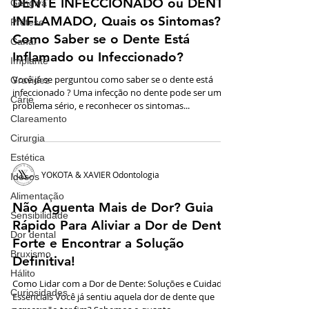
DENTE INFECCIONADO ou DENTE
Gengiva
INFLAMADO, Quais os Sintomas?
Prótese
Como Saber se o Dente Está
Canal
Inflamado ou Infeccionado?
Implante
Você já se perguntou como saber se o dente está
Gravidez
infeccionado ? Uma infecção no dente pode ser um
Cárie
problema sério, e reconhecer os sintomas...
Clareamento
Cirurgia
Estética
YOKOTA & XAVIER Odontologia
Idosos
Alimentação
Não Aguenta Mais de Dor? Guia
Sensibilidade
Rápido Para Aliviar a Dor de Dente
Dor dental
Forte e Encontrar a Solução
Bruxismo
Definitiva!
Hálito
Como Lidar com a Dor de Dente: Soluções e Cuidados
Curiosidades
Essenciais Você já sentiu aquela dor de dente que