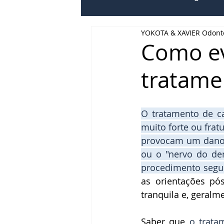
YOKOTA & XAVIER Odont
Clareamento
Cirurgia
Como ev
tratame
Bruxismo
Hálito
Cu
O tratamento de ca
muito forte ou frat
provocam um dano i
ou o "nervo do den
procedimento seguro
as orientações pós
tranquila e, geralm
Saber que 
o trata