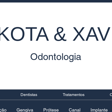
KOTA & XAV
Odontologia
Dentistas
Tratamentos
C
ação
Gengiva
Prótese
Canal
Implante