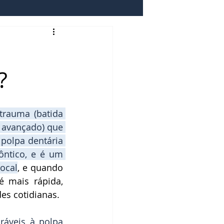
de
Dor dental
?
rauma (batida 
 avançado) que 
polpa dentária 
ntico, e é um 
local
, e quando 
 mais rápida, 
es cotidianas. 
áveis à polpa 