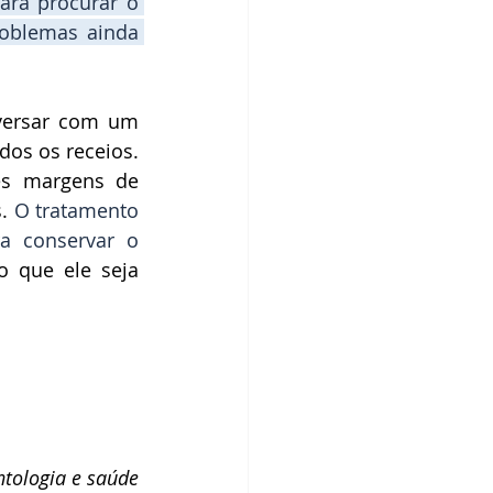
ra procurar o 
oblemas ainda 
 já é inevitável, a melhor opção é conversar com um 
dos os receios. 
s margens de 
. 
O 
tratamento 
a conservar o 
o que ele seja 
tologia e saúde 