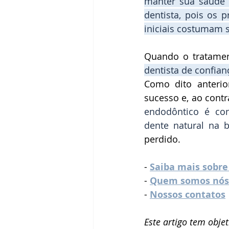
manter sua saúde 
dentista, pois os 
p
iniciais costumam s
Quando o 
tratame
dentista de confian
Como dito anterio
sucesso e, ao contr
endodôntico
 é con
dente natural na 
perdido.
- 
Saiba mais sobre
- 
Quem somos nós
-
Nossos contatos
Este artigo tem obje