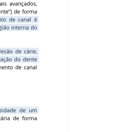
is avançados, 
nte”) de forma 
nto de canal 
é 
ião interna do 
lesão de 
cárie
, 
ração
 do dente 
mento de canal
O trauma no dente é um dos motivos que podem levar à necessidade de um 
ria de forma 