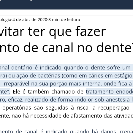
ologia
4 de abr. de 2020
3 min de leitura
Estética
Idosos
Alimentação
Sensibilida
itar ter que fazer
nto de canal no dente
riosidades
Sobre Nós
Economia
nal dentário é indicado quando o dente sofre um t
ura) ou ação de bactérias (como em cáries em estágio
rreparável na sua porção mais interna, onde fica a 
te".
 Ele é também chamado de 
tratamento endodô
, eficaz, realizado de forma indolor sob anestesia 
-operatórias são seguidas à risca, a recuperação é
ente, não há necessidade de afastamento das atividad
mento de canal é indicado quando há danos irrepar