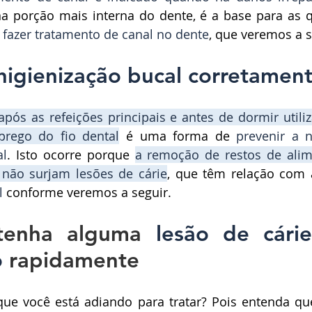
 fazer tratamento de canal no dente
, que veremos a s
 higienização bucal corretament
após as refeições principais e antes de dormir
 util
rego do fio dental
 é uma forma de 
al
. Isto ocorre porque 
a remoção de restos de alim
 não surjam lesões de 
cárie
,
 que têm relação com 
l
 conforme veremos a seguir.
tenha alguma 
lesão de cárie
o
 rapidamente
ue você está adiando para tratar? Pois entenda que,