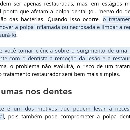
odem ser apenas restauradas, mas, em estágios ma
l ponto que afetam a polpa dental (ou “nervo do de
ação das bactérias. Quando isso ocorre, 
o 
tratame
mover a polpa inflamada ou necrosada e limpar a reg
aurá-lo
. 
e você tomar ciência sobre o surgimento de uma 
nte com o dentista a remoção da lesão e a restau
rma, o problema não evoluirá, o risco de um 
trata
o tratamento restaurador será bem mais simples.
raumas nos dentes
al
, pois também pode comprometer a polpa dentá