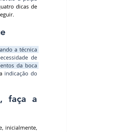
, que fica na porção mais interna do dente, é a base para as quatro dicas de 
eguir. 
e 
izando a 
técnica 
prevenir a necessidade de 
entos da boca 
a 
indicação do 
, faça a 
 inicialmente, 